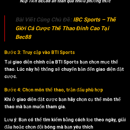
Nạp Tiền BEC88 an toàn qua nhiều phương thức
Bài Viết Cùng Chủ Đề:
IBC Sports – Thế
Giới Cá Cược Thể Thao Đỉnh Cao Tại
Bec88
Bước 3: Truy cập vào BTI Sports
Tại giao diện chính của BTI Sports bạn chọn mục thể
thao. Lúc này hệ thống sẽ chuyển bản đến giao diện đặt
cược.
Bước 4: Chọn môn thể thao, trận đấu phù hợp
Khi ở giao diện đặt cược bạn hãy chọn cụ thể môn thể
thao mà bạn muốn tham gia.
Lưu ý: Bạn có thể tìm kiếm bằng cách lọc theo ngày, giải
đấu hoặc chọn đội bóng mà bạn yêu thích