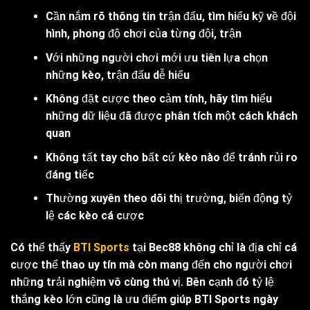
Cần nắm rõ thông tin trận đấu, tìm hiểu kỹ về đội
hình, phong độ chơi của từng đội, trận
Với những người chơi mới ưu tiên lựa chọn
những kèo, trận đấu dễ hiểu
Không đặt cược theo cảm tính, hãy tìm hiểu
những dữ liệu đã được phân tích một cách khách
quan
Không tất tay cho bất cứ kèo nào để tránh rủi ro
đáng tiếc
Thường xuyên theo dõi thị trường, biến động tỷ
lệ các kèo cá cược
Có thể thấy
BTI Sports
tại Bec88 không chỉ là địa chỉ cá
cược thể thao uy tín mà còn mang đến cho người chơi
những trải nghiệm vô cùng thú vị. Bên cạnh đó tỷ lệ
thắng kèo lớn cũng là ưu điểm giúp BTI Sports ngày