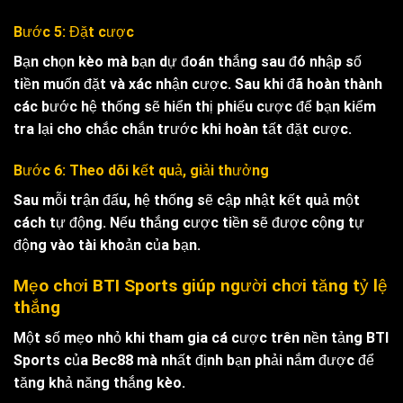
Bước 5: Đặt cược
Bạn chọn kèo mà bạn dự đoán thắng sau đó nhập số
tiền muốn đặt và xác nhận cược. Sau khi đã hoàn thành
các bước hệ thống sẽ hiển thị phiếu cược để bạn kiểm
tra lại cho chắc chắn trước khi hoàn tất đặt cược.
Bước 6: Theo dõi kết quả, giải thưởng
Sau mỗi trận đấu, hệ thống sẽ cập nhật kết quả một
cách tự động. Nếu thắng cược tiền sẽ được cộng tự
động vào tài khoản của bạn.
Mẹo chơi BTI Sports giúp người chơi tăng tỷ lệ
thắng
Một số mẹo nhỏ khi tham gia cá cược trên nền tảng BTI
Sports của Bec88 mà nhất định bạn phải nắm được để
tăng khả năng thắng kèo.